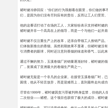
褚时健冷静回应：“你们的行为我都看在眼里，你们做的事
们，是因为你们没有尽到应有的责任，反而让工人们受苦。
他的这番话打动了在场的工人，大家纷纷表示支持褚时健的
褚时健并非一个高高在上的领导，而是一个与他们一起并肩作
褚时健不仅注重生产上的改革，还亲自带领工人推销产品。
们体验新推出的香烟。虽然初期效果不显著，但褚时健没有
引消费者的眼球，同时还注意到香烟的味道和香气，以此来
通过不懈的努力，玉溪卷烟厂的销量逐渐好转，褚时健的领
厂，发展成了亚洲最大的卷烟生产商之一。
褚时健无疑是一个非凡的企业家。在接管玉溪卷烟厂时，已
困境，他从不轻言放弃，而是迎难而上，直到最终走向成功
尽管在1999年，褚时健因贪污罪被判终身监禁，但他的人
二次创业——褚橙。这个项目也获得了极大的成功，褚时健
褚时健的一生，可以说是传奇的。他从一个平凡的小厂长到