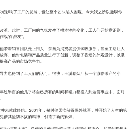
不光影响了工厂的发展，也让整个团队陷入困境。今天我之所以撤职你
”
改革。此时，工厂内的气氛发生了根本性的变化，工人们开始意识到，
战的“战友”。
他带着销售团队走上街头，亲自为消费者提供试吸服务，甚至主动让人
放弃。他对包装和产品质量进行了创新，调整了香烟的外观设计，以吸
提高产品的市场竞争力。
导力也得到了工人们的认可。很快，玉溪卷烟厂从一个濒临破产的小
年过半百的他几乎将自己所有的时间和精力都投入到这份事业中。面对
。
生并未就此终结。2001年，褚时健因病获得保外就医，并开始了人生的第
凭借其坚韧不拔的精神，创造了新的辉煌。
成为“烟草大王”，凭借的是他那种超乎常人的韧性和决心。尽管他晚年因