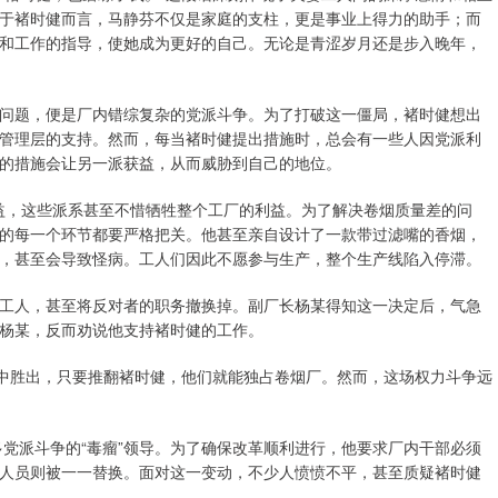
于褚时健而言，马静芬不仅是家庭的支柱，更是事业上得力的助手；而
和工作的指导，使她成为更好的自己。无论是青涩岁月还是步入晚年，
问题，便是厂内错综复杂的党派斗争。为了打破这一僵局，褚时健想出
管理层的支持。然而，每当褚时健提出措施时，总会有一些人因党派利
的措施会让另一派获益，从而威胁到自己的地位。
利益，这些派系甚至不惜牺牲整个工厂的利益。为了解决卷烟质量差的问
的每一个环节都要严格把关。他甚至亲自设计了一款带过滤嘴的香烟，
，甚至会导致怪病。工人们因此不愿参与生产，整个生产线陷入停滞。
工人，甚至将反对者的职务撤换掉。副厂长杨某得知这一决定后，气急
杨某，反而劝说他支持褚时健的工作。
争中胜出，只要推翻褚时健，他们就能独占卷烟厂。然而，这场权力斗争远
多党派斗争的“毒瘤”领导。为了确保改革顺利进行，他要求厂内干部必须
人员则被一一替换。面对这一变动，不少人愤愤不平，甚至质疑褚时健