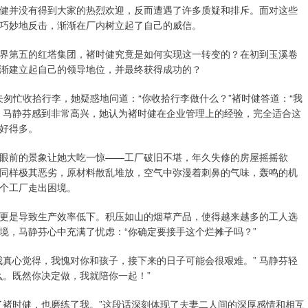
健并没有得到大家的热烈欢迎，反而遭遇了许多质疑和排斥。面对这些
巧妙地反击，渐渐在厂内树立起了自己的威信。
界第五的红塔集团，褚时健究竟是如何实现这一转变的？在初到玉溪卷
渐建立起自己的领导地位，并最终获得成功的？
夫匆忙收拾行李，她疑惑地问道：“你收拾行李做什么？”褚时健答道：“我
，马静芬感到非常高兴，她认为褚时健在企业管理上的经验，完全适合这
好得多。
眼前的景象让她大吃一惊——工厂破旧不堪，年久失修的房屋摇摇欲
同样极其恶劣，原材料散乱堆放，空气中弥漫着刺鼻的气味，轰鸣的机
个工厂走出困境。
更是导致生产效率低下。积压如山的烟草产品，使得越来越多的工人选
境，马静芬心中充满了忧虑：“你确定要接手这个烂摊子吗？”
我真心觉得，我愧对你和孩子，接下来的日子可能会很艰难。” 马静芬轻
么。既然你决定做，我就陪你一起！”
了褚时健，也磨练了我。”这段话深刻体现了夫妻二人间的深厚感情和相互