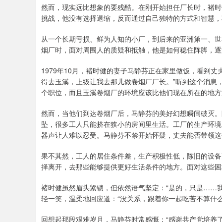
然而，现实远比想象的要残酷。在刚开始担任厂长时，褚时
挑战，他没有选择退缩，反而通过自己独特的方式和智慧，
从一个长期亏损、鲜为人知的小厂，到后来的亚洲第一、世
烟厂时，面对周围人的质疑和抵触，他是如何稳住阵脚，逐
1979年10月，褚时健的妻子马静芬正在家里做饭，看到丈
得去玉溪，上级让我去那儿做卷烟厂厂长。”听到这个消息
个职位，而且玉溪卷烟厂的环境应该比他们现在所在的地方
然而，当他们到达卷烟厂后，马静芬的美好幻想瞬间破灭。
坠，很多工人只能挤在狭小的房间里生活。工厂的生产环境
器声让人难以忍受。马静芬不禁开始怀疑，丈夫能否带领这
果不其然，工人的居住条件差，生产积极性低，陈旧的设备
择离开，去那些能够提供更好生活条件的地方。面对这些困
褚时健虽然眉头紧锁，但依然语气坚定：“是的，只是……
轻一笑，温柔地回应道：“没关系，跟着你一起吃苦不算什
回想起那段艰难岁月，马静芬时常感慨：“感谢共产党培养