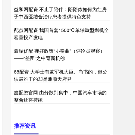
益和网配资 不止于陪伴：陪陪侬如何为红房
子中西医结合治疗患者提供特色支持
配点网配资 我国首套1500℃单轴重型燃机全
容量投产发电
豪瑞优配 弹好政策“协奏曲”（评论员观察）
——“差距”之中育新机④
68配资 大学士有兼军机大臣、尚书的，但公
认最难干的却是兼顺天府尹
鑫配资官网 由分散到集中，中国汽车市场的
整合还将持续
推荐资讯