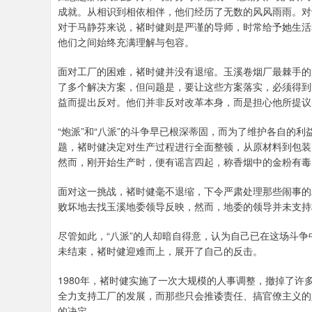
成就。从相识到相依相伴，他们经历了无数的风风雨雨。对
对于马静芬来说，褚时健则是严谨的导师，时常给予她生活
他们之间始终充满理解与包容。
面对工厂的困难，褚时健并没有退缩。玉溪卷烟厂最棘手的
了多个解决方案，但问题是，要让这些方案落实，必须得到
益而提出反对。他们并非反对改革本身，而是担心他所提议
“炮派”和“八派”的斗争早已根深蒂固，而为了维护各自的
题，褚时健决定对生产过程进行全面整顿，从原材料到包装
然而，刚开始生产时，便有谣言四起，称香烟中的金粉有毒
面对这一挑战，褚时健毫不退缩，下令严肃处理那些闹事的
败坏地去找玉溪地委领导反映，然而，地委的领导并未支持
尽管如此，“八派”的人却暗自得意，认为自己已在这场斗
未结束，褚时健迎难而上，展开了自己的反击。
1980年，褚时健实施了一次大规模的人事调整，撤掉了许
全力支持工厂的发展，而那些只会推诿责任、搞官僚主义的
的决定。