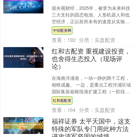
据央视财经，2025年，被誉为未来科技
三大支柱的固态电池、人形机器人和低
空经济，正以前所未有的速度从实验室
走向产业化。广东借助产业链完善的优
中恒配资网
势，正在布局未来三大....
查看：
192
分类：
实盘配资
红和古配资 重视建设投资，
也舍得生态投入（现场评
论）
在海南洋浦港，一动一静的两个工程，
相映成趣。 一边，是重点工程洋浦区域
国际集装箱枢纽港扩建工程（一阶段）
二期项目，机械轰鸣，热火朝天；另一
红和股配资
边，是悄无声息的水下工....
查看：
164
分类：
实盘配资
福祥证券 太平天国中，这支
特殊的军队专门用此种方法
进攻清军坚固的城墙