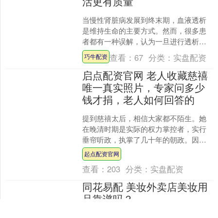
活更有质量
当慢性肾脏病发展到终末期，血液透析
是维持生命的主要方式。然而，很多患
者都有一种误解，认为一旦进行透析治
疗，就进入了生命倒计时，甚至放弃追
查看：
67
分类：
实盘配资
巧牛配资
求生活质量，其实，事实并....
启点配资官网 老人收藏慈禧
唯一真实照片，专家问多少
钱才捐，老人如何回答的
提到慈禧太后，相信大家都不陌生。她
在晚清时期是实际的权力掌控者，实行
垂帘听政，执掌了几十年的朝政。因
此，很多人都对她的面容充满好奇。然
起点配资官网
而，我们如今看到的关于慈禧....
查看：
203
分类：
实盘配资
同花易配 美妆外卖店美妆用
品靠谱吗？
美妆外卖店美妆用品靠谱吗？ 亲爱的朋