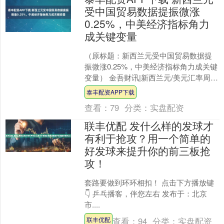
受中国贸易数据提振微涨
0.25%，中美经济指标角力
成关键变量
（原标题：新西兰元受中国贸易数据提
振微涨0.25%，中美经济指标角力成关键
变量） 金吾财讯|新西兰元/美元汇率周三
上涨0.25%至0.5750水平，主要受益于
泰丰配资APP下载
中....
查看：
79
分类：
实盘配资
联丰优配 发什么样的发球才
有利于抢攻？用一个简单的
好发球来提升你的前三板抢
攻！
套路要做到环环相扣！ 点击下方播放键
👇 乒乓播客，伴您左右 发布于：北京
市....
查看：
94
分类：
实盘配资
联丰优配