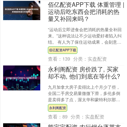
佰亿配资APP下载 体重管理 |
运动后吃东西会把消耗的热
量又补回来吗？
“运动后立即进食会把消耗的热量全补回
来。”这种说法让不少运动爱好者陷入纠
结。 有人为了保住运动成果，会刻意延
长空腹时间，却在不知不觉中影响了身
佰亿配资APP下载
体恢复。事实上，运....
查看：
139
分类：
实盘配资
永利阁配资 房价跌了, 买家
却不动, 他们到底在等什么?
九月加拿大房子卖得比上个月少了些，
全国二手房交易量微微下滑，多伦多倒
是卖得多了点，渥太华和蒙特利尔那边
却都往下走，新房源也跟着少了，房价
永利阁配资
跌到六十八万多加元，这是....
查看：
89
分类：
实盘配资
熊宝宝配资 农行烟台蓬莱支