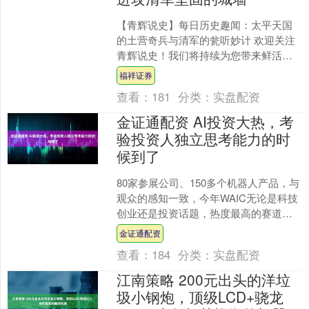
【青辉说史】每日历史趣闻：太平天国
的土营奇兵与清军的瓮听妙计 欢迎关注
青辉说史！我们将持续为您带来鲜活生
动的历史故事，透过细节还原那些惊心
福祥证券
动魄的战争智慧。今天要....
查看：
181
分类：
实盘配资
金证通配资 AI投资大热，考
验投资人独立思考能力的时
候到了
80家参展公司、150多个机器人产品，与
观众的感知一致，今年WAIC无论是科技
创业还是投资话题，热度最高的赛道无
疑集中在具身智能。 “作为投资者，都有
金证通配资
点心虚。”....
查看：
184
分类：
实盘配资
江南策略 200元出头的洋垃
圾小钢炮，顶级LCD+骁龙