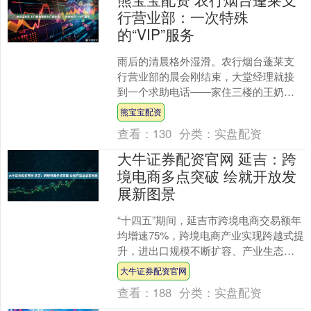
行营业部：一次特殊
的“VIP”服务
雨后的清晨格外湿滑。农行烟台蓬莱支
行营业部的晨会刚结束，大堂经理就接
到一个求助电话——家住三楼的王奶奶
摔伤了腿，急需取钱就医，却无法下
熊宝宝配资
楼。 78岁的王奶奶是支行....
查看：
130
分类：
实盘配资
大牛证券配资官网 延吉：跨
境电商多点突破 绘就开放发
展新图景
“十四五”期间，延吉市跨境电商交易额年
均增速75%，跨境电商产业实现跨越式提
升，进出口规模不断扩容、产业生态日
益完善，区域开放型经济高质量发展迈
大牛证券配资官网
上新台阶。 9时....
查看：
188
分类：
实盘配资