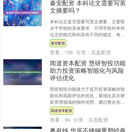
秦安配资 本科论文需要写英
文摘要吗？
本科论文是否需要写英文摘要，主要取
决于学校的具体要求。不同学校对本科
论文的格式和内容有不同的规定，有些
学校可能要求写英文摘要，有些则可能
秦安配资
不需要。因此，在开始写作....
查看：
126
分类：
实盘配资
闻道资本配资 慧研智投功能
助力投资策略智能化与风险
评估优化
慧研智投功能致力于提升投资策略的智
能化和风险评估的优化，展现出其在财
富管理领域的独特优势。通过整合先进
的数据分析技术和市场洞察，平台为投
闻道资本配资
资者提供了更加精准的决策....
查看：
94
分类：
实盘配资
粤有钱 华居不锈钢重塑经典