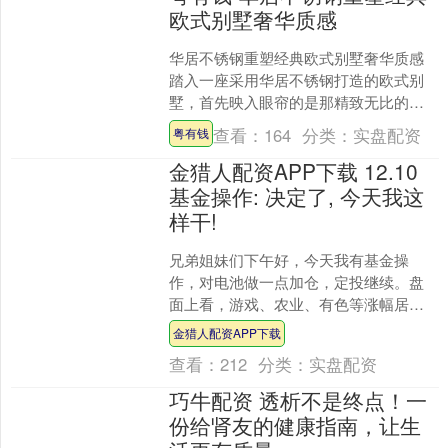
欧式别墅奢华质感
华居不锈钢重塑经典欧式别墅奢华质感
踏入一座采用华居不锈钢打造的欧式别
墅，首先映入眼帘的是那精致无比的门
廊设计。原本普通的金属构件在华居不
查看：
164
分类：
实盘配资
粤有钱
锈钢的演绎下焕发出别样....
金猎人配资APP下载 12.10
基金操作: 决定了, 今天我这
样干!
兄弟姐妹们下午好，今天我有基金操
作，对电池做一点加仓，定投继续。盘
面上看，游戏、农业、有色等涨幅居
前，光伏、计算机等跌幅居前。 对市场
金猎人配资APP下载
观点不变，A股可能还有调整....
查看：
212
分类：
实盘配资
巧牛配资 透析不是终点！一
份给肾友的健康指南，让生