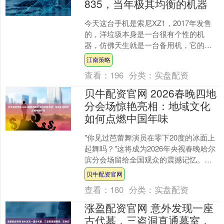
835，当年极其均衡的机器
今天这台手机是索尼XZ1，2017年发售
的，洋垃圾本身是一台很有个性的机
器，仿佛天生就是一台备用机，它的特
质时常让人眼前一亮，偶尔把玩也令人
江南策略
内心愉悦，但掉链子的....
查看：
196
分类：
实盘配资
贝牛配资官网 2026春晚四地
分会场惊艳亮相：地域文化
如何点燃中国年味
"你见过芭蕾舞演员在零下20度的冰面上
起舞吗？"这将成为2026年央视春晚哈尔
滨分会场留给全国观众的震撼记忆。当
中央广播电视总台宣布2026年春晚四地
贝牛配资官网
分会场节目....
查看：
180
分类：
实盘配资
涨盈配资官网 意外发现一座
古代墓，三盗洞直通墓室，