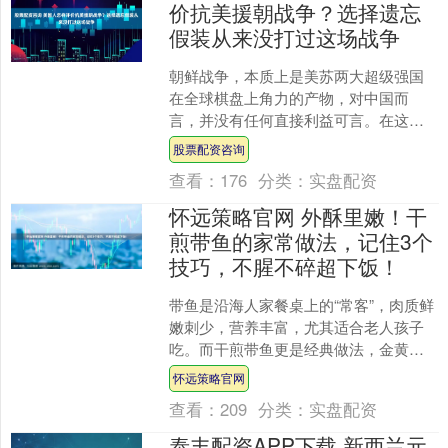
价抗美援朝战争？选择遗忘
假装从来没打过这场战争
朝鲜战争，本质上是美苏两大超级强国
在全球棋盘上角力的产物，对中国而
言，并没有任何直接利益可言。在这场
战争的背后，两个超级大国你来我往、
股票配资咨询
明争暗斗，美国的算盘是通过....
查看：
176
分类：
实盘配资
怀远策略官网 外酥里嫩！干
煎带鱼的家常做法，记住3个
技巧，不腥不碎超下饭！
带鱼是沿海人家餐桌上的“常客”，肉质鲜
嫩刺少，营养丰富，尤其适合老人孩子
吃。而干煎带鱼更是经典做法，金黄酥
脆的外皮下藏着雪白鲜嫩的鱼肉，一口
怀远策略官网
咬下去满嘴鲜香！不过....
查看：
209
分类：
实盘配资
泰丰配资APP下载 新西兰元