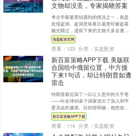
文物却没丢，专家揭晓答案
考古学家最害怕遇到的情况之一，就是
发现盗洞。盗洞意味着古墓曾经被盗墓
贼光顾过，遗留下来的文物大多会遭到
洗劫一空，只有极少数可能会被遗落或
涨盈配资官网
未被注意到。每当这种情况....
查看：
123
分类：
实盘配资
新百富策略APP下载 美版联
合国给中俄留位置，中方接
下来1句话，却让特朗普如遭
雷击
特朗普最近搞了一出让人意外的大手笔
——向全球60多个国家发出了加入和平
委员会的邀请。目的很明确，他想借此
机会为自己重新定义全球治理，甚至试
新百富策略APP下载
图另起炉灶，建立一个类....
查看：
114
分类：
实盘配资