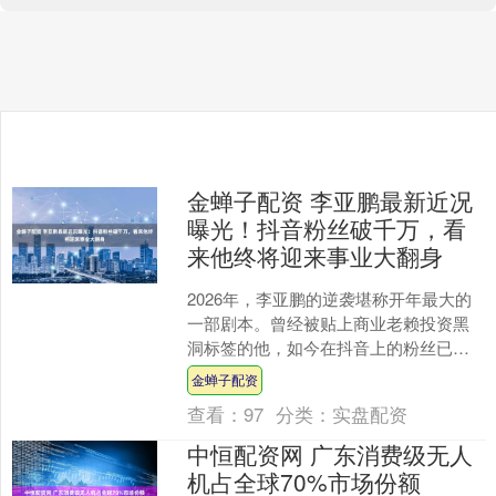
金蝉子配资 李亚鹏最新近况
曝光！抖音粉丝破千万，看
来他终将迎来事业大翻身
2026年，李亚鹏的逆袭堪称开年最大的
一部剧本。曾经被贴上商业老赖投资黑
洞标签的他，如今在抖音上的粉丝已经
突破了1048.2万，仅仅一次普洱茶的直
金蝉子配资
播，就卖出了1....
查看：
97
分类：
实盘配资
中恒配资网 广东消费级无人
机占全球70%市场份额