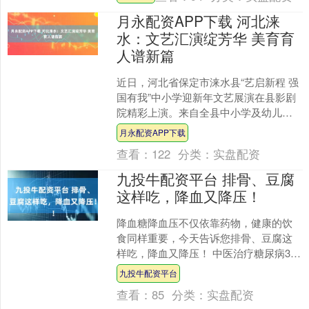
月永配资APP下载 河北涞
水：文艺汇演绽芳华 美育育
人谱新篇
近日，河北省保定市涞水县“艺启新程 强
国有我”中小学迎新年文艺展演在县影剧
院精彩上演。来自全县中小学及幼儿园
的360名师生，携手呈现了歌曲、舞蹈、
月永配资APP下载
诵读、情景剧等....
查看：
122
分类：
实盘配资
九投牛配资平台 排骨、豆腐
这样吃，降血又降压！
降血糖降血压不仅依靠药物，健康的饮
食同样重要，今天告诉您排骨、豆腐这
样吃，降血又降压！ 中医治疗糖尿病30
天降低血糖改善并发症，不是空穴来
九投牛配资平台
风，这是我在门诊实践中....
查看：
85
分类：
实盘配资