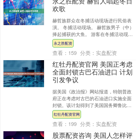
永之胜配资 赫哲人唱起冬日
欢歌
赫哲族群众在冬捕活动现场进行民俗表
演。 冬捕活动现场。 赫哲族男子（中）
捧起捕获的大鱼。 游客在冬捕活动现场
打卡拍照。 1月23日，作为黑龙江省“冷
永之胜配资
水鱼·冬捕季....
查看：
159
分类：
实盘配资
红牡丹配资官网 美国正考虑
全面封锁古巴石油进口 计划
引发争议
据美国《政治报》网站报道，特朗普政
府正在考虑对古巴的石油进口实施全面
封锁。该计划得到了美国国务卿鲁比奥
的支持，但特朗普政府尚未决定是否批
红牡丹配资官网
准这一举措。 报道还指出....
查看：
199
分类：
实盘配资
股票配资咨询 美国人怎样评