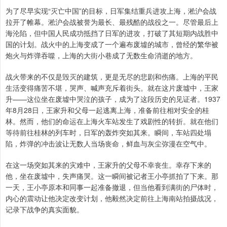
为了尽早实现“灭亡中国”的目标，日军集结重兵进攻上海，淞沪会战
拉开了帷幕。淞沪会战被誉为最长、最残酷的战役之一。尽管最后上
海沦陷，但中国人民成功抵挡了日军的进攻，打破了其短期内战胜中
国的计划。战火中的上海变成了一个遍布废墟的城市，曾经的繁华被
炮火与炸弹吞噬，上海的大街小巷成了无数生命消逝的地方。
战火带来的不仅是毁灭的建筑，更是无尽的悲剧和伤痛。上海的平民
生活变得痛苦不堪，哭声、喊声充斥着街头。就在这片废墟中，王家
升——这位坐在废墟中哭泣的孩子，成为了这段历史的见证者。1937
年8月28日，王家升和父母一起逃离上海，准备前往相对安全的桂
林。然而，他们的命运在上海火车站发生了戏剧性的转折。就在他们
等待前往桂林的列车时，日军的轰炸突如其来。瞬间，车站四处塌
陷，炸弹的冲击波让无数人当场丧命，鲜血与灰尘弥漫在空气中。
在这一场突如其来的灾难中，王家升的父母不幸丧生。幸存下来的
他，坐在废墟中，失声痛哭。这一瞬间被记者王小亭抓拍了下来。那
一天，王小亭原本和同事一起准备撤退，但当他看到满街的尸体时，
内心的震动让他决定改变计划，他毅然决定前往上海南站拍摄战况，
记录下战争的真实面貌。