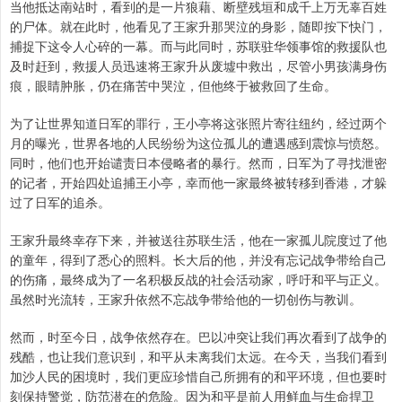
当他抵达南站时，看到的是一片狼藉、断壁残垣和成千上万无辜百姓
的尸体。就在此时，他看见了王家升那哭泣的身影，随即按下快门，
捕捉下这令人心碎的一幕。而与此同时，苏联驻华领事馆的救援队也
及时赶到，救援人员迅速将王家升从废墟中救出，尽管小男孩满身伤
痕，眼睛肿胀，仍在痛苦中哭泣，但他终于被救回了生命。
为了让世界知道日军的罪行，王小亭将这张照片寄往纽约，经过两个
月的曝光，世界各地的人民纷纷为这位孤儿的遭遇感到震惊与愤怒。
同时，他们也开始谴责日本侵略者的暴行。然而，日军为了寻找泄密
的记者，开始四处追捕王小亭，幸而他一家最终被转移到香港，才躲
过了日军的追杀。
王家升最终幸存下来，并被送往苏联生活，他在一家孤儿院度过了他
的童年，得到了悉心的照料。长大后的他，并没有忘记战争带给自己
的伤痛，最终成为了一名积极反战的社会活动家，呼吁和平与正义。
虽然时光流转，王家升依然不忘战争带给他的一切创伤与教训。
然而，时至今日，战争依然存在。巴以冲突让我们再次看到了战争的
残酷，也让我们意识到，和平从未离我们太远。在今天，当我们看到
加沙人民的困境时，我们更应珍惜自己所拥有的和平环境，但也要时
刻保持警觉，防范潜在的危险。因为和平是前人用鲜血与生命捍卫