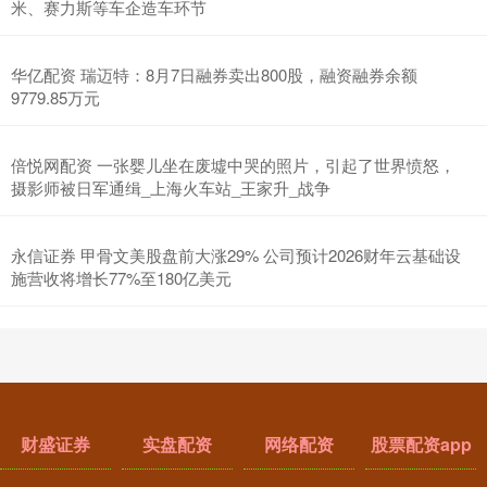
米、赛力斯等车企造车环节
华亿配资 瑞迈特：8月7日融券卖出800股，融资融券余额
9779.85万元
倍悦网配资 一张婴儿坐在废墟中哭的照片，引起了世界愤怒，
摄影师被日军通缉_上海火车站_王家升_战争
永信证券 甲骨文美股盘前大涨29% 公司预计2026财年云基础设
施营收将增长77%至180亿美元
财盛证券
实盘配资
网络配资
股票配资app