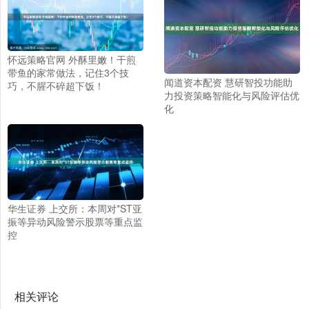
怀远策略官网 外酥里嫩！干煎
带鱼的家常做法，记住3个技
闻道资本配资 慧研智投功能助
巧，不腥不碎超下饭！
力投资策略智能化与风险评估优
化
华生证券 上交所：本周对*ST亚
振等异动风险警示股票等重点监
控
相关评论