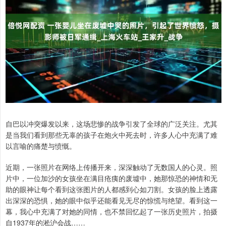
自巴以冲突爆发以来，这场悲惨的战争引发了全球的广泛关注。尤其
是当我们看到那些无辜的孩子在炮火中死去时，许多人心中充满了难
以言喻的痛楚与愤慨。
近期，一张照片在网络上传播开来，深深触动了无数国人的心灵。照
片中，一位加沙的女孩坐在满目疮痍的废墟中，她那惊恐的神情和无
助的眼神让每个看到这张图片的人都感到心如刀割。女孩的脸上透露
出深深的恐惧，她的眼中似乎还能看见无尽的惊慌与绝望。看到这一
幕，我心中充满了对她的同情，也不禁回忆起了一张历史照片，拍摄
自1937年的淞沪会战……