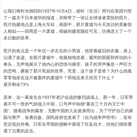
让我们将时光倒回到1937年10月4日，彼时《生活》周刊在美国刊登
了一篇关于日本侵华的报道，并附带了一张让全球读者震惊的照片。
照片拍摄地点是上海火车站，画面中，那片废墟与今天加沙的景象惊
人相似——四周是一片废墟，残破的建筑随处可见，仿佛进入了一个
末日般的世界。
照片的焦点是一个年仅一岁左右的小男孩，他穿着破旧的衣服，身上
沾满了血迹。在那片废墟中，他孤独地坐着，紧闭的双眼和挥动的小
拳头，无声地展示了他内心的恐惧与痛苦。孩子的哭声像是一声巨大
的悲鸣，撕裂了那片死寂的世界。究竟，这个孩子是谁？为什么他孤
零零地坐在这片被轰炸的废墟中？而他后来又经历了什么？
展开剩余73%
原来，这一幕发生在1937年淞沪会战的惨烈战场上。那一年，日军带
着不可一世的气焰侵入中国，口号声中响彻“要在三个月内灭亡中
国”。随着战争的爆发，无数中国的儿女挺身而出，为了守护自己的家
园与尊严，奋勇抗敌。国民政府也发表了《自为战争声明书》，宣布
坚定抵抗外侮。日军在早期的侵略中展现了狂妄自大，但他们很快遭
遇了沉重的反击。