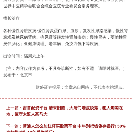
世界中医药学会联合会综合医院专业委员会常务理事。
擅长治疗
各种慢性肾脏疾病:慢性肾炎蛋白尿、血尿，复发性尿路感染，慢性肾
衰竭及糖尿病肾病、痛风肾等继发性肾脏疾病；慢性胃炎，萎缩性胃
炎伴肠化；亚健康调理、老年病、免疫力低下等疾病。
出诊时间：隔周六上午
（注：内容仅作为参考，不具备诊断性，如有不适，请即时就医。）
发布于：北京市
财盛证券提示：文章来自网络，不代表本站观点。
上一篇：
吉首配资平台 清末旧照，大清门墙皮脱落，犯人匍匐在
地，值守太监人高马大
下一篇：
普通人怎么加杠杆买股票平台 中年别把钱傻存银行! 50%
存款换3样, 10年后偷着乐!