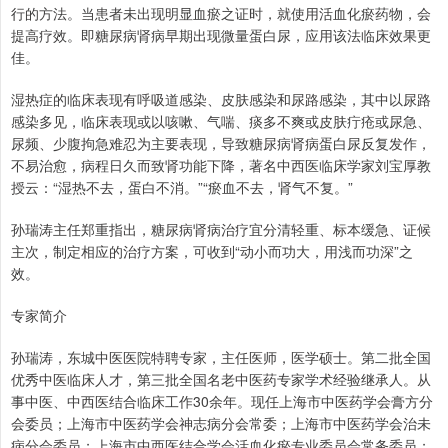
行的方法。当患者未出现明显血瘀之证时，就使用活血化瘀药物，会
提高疗效。即糖尿病肾病早期出现微量蛋白尿，应用该法临床效果更
佳。
湿热症的临床表现有呼吸道感染、皮肤感染和尿路感染，其中以尿路
感染多见，临床表现或以咳嗽、气喘、痰多不爽或皮肤疔疮或尿急、
尿频、少腹拘急难忍为主要表现，导致糖尿病肾病蛋白尿反复发作，
不易治愈，病程日久而致肾功能下降，著名中西医临床学家刘宝厚教
授云：“湿热不去，蛋白不消。”“瘀血不去，肾气不复。”
孙瑞涛主任郑重指出，糖尿病肾病治疗宜分清轻重、标本缓急、证候
主次，制定相应的治疗方案，可收到“动小而功大，用浅而功深”之
效。
专家简介
孙瑞涛，东城中医医院特聘专家，主任医师，医学硕士。第二批全国
优秀中医临床人才，第三批全国名老中医药专家学术经验继承人。从
事中医、中西医结合临床工作30余年。现任上海市中医药学会膏方分
会委员；上海市中医药学会神志病分会常委；上海市中医药学会治未
病分会委员；上海市中西医结合学会活血化瘀专业委员会常务委员；