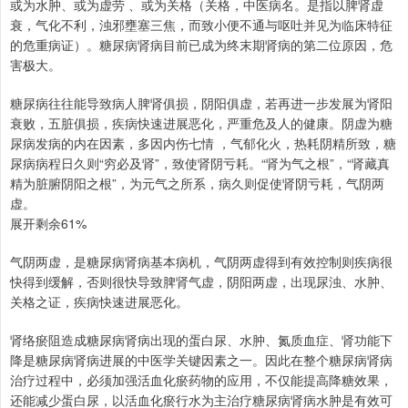
或为水肿、或为虚劳 、或为关格（关格，中医病名。是指以脾肾虚
衰，气化不利，浊邪壅塞三焦，而致小便不通与呕吐并见为临床特征
的危重病证）。糖尿病肾病目前已成为终末期肾病的第二位原因，危
害极大。
糖尿病往往能导致病人脾肾俱损，阴阳俱虚，若再进一步发展为肾阳
衰败，五脏俱损，疾病快速进展恶化，严重危及人的健康。阴虚为糖
尿病发病的内在因素，多因内伤七情 ，气郁化火，热耗阴精所致，糖
尿病病程日久则“穷必及肾”，致使肾阴亏耗。“肾为气之根”，“肾藏真
精为脏腑阴阳之根”，为元气之所系，病久则促使肾阴亏耗，气阴两
虚。
展开剩余61%
气阴两虚，是糖尿病肾病基本病机，气阴两虚得到有效控制则疾病很
快得到缓解，否则很快导致脾肾气虚，阴阳两虚，出现尿浊、水肿、
关格之证，疾病快速进展恶化。
肾络瘀阻造成糖尿病肾病出现的蛋白尿、水肿、氮质血症、肾功能下
降是糖尿病肾病进展的中医学关键因素之一。因此在整个糖尿病肾病
治疗过程中，必须加强活血化瘀药物的应用，不仅能提高降糖效果，
还能减少蛋白尿，以活血化瘀行水为主治疗糖尿病肾病水肿是有效可