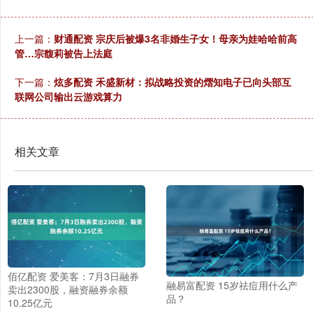
上一篇：
财通配资 宗庆后被爆3名非婚生子女！母亲为娃哈哈前高
管…宗馥莉被告上法庭
下一篇：
炫多配资 禾盛新材：拟战略投资的熠知电子已向头部互
联网公司输出云游戏算力
相关文章
佰亿配资 爱美客：7月3日融券
融易富配资 15岁祛痘用什么产
卖出2300股，融资融券余额
品？
10.25亿元