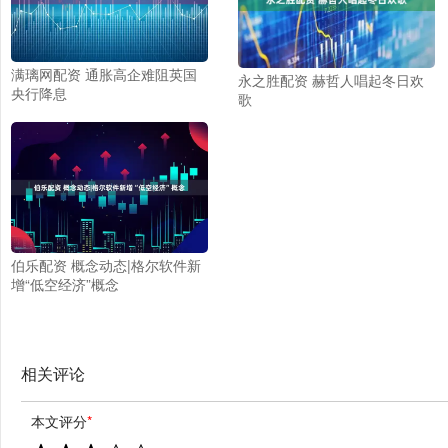
满璃网配资 通胀高企难阻英国
永之胜配资 赫哲人唱起冬日欢
央行降息
歌
伯乐配资 概念动态|格尔软件新
增“低空经济”概念
相关评论
本文评分
*