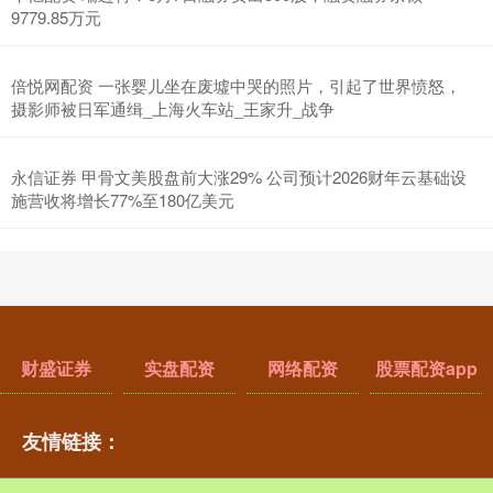
9779.85万元
倍悦网配资 一张婴儿坐在废墟中哭的照片，引起了世界愤怒，
摄影师被日军通缉_上海火车站_王家升_战争
永信证券 甲骨文美股盘前大涨29% 公司预计2026财年云基础设
施营收将增长77%至180亿美元
财盛证券
实盘配资
网络配资
股票配资app
友情链接：