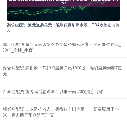
翻倍赚配资 澳元逆袭美元！通胀数据引爆市场，RBA政策走向何
方？
嘉汇优配 多囊卵巢应该怎么办？多个卵泡发育不良还能生娃吗_
治疗_女性_生育
鼎合网配资 森麒麟：7月3日融券卖出1800股，融资融券余额7亿
元
百事达配资 游客喊话想避暑可以来云南 20度清凉等你
和兴网配资 山东造机器人，摘得数个国内第一！高端应用于小
米、赛力斯等车企造车环节