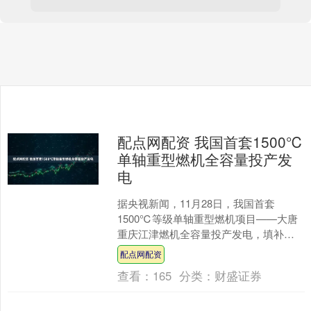
配点网配资 我国首套1500℃
单轴重型燃机全容量投产发
电
据央视新闻，11月28日，我国首套
1500℃等级单轴重型燃机项目——大唐
重庆江津燃机全容量投产发电，填补了
国内“F”级改进型单轴重型燃机的空白。
配点网配资
举报 相关阅读....
查看：
165
分类：
财盛证券